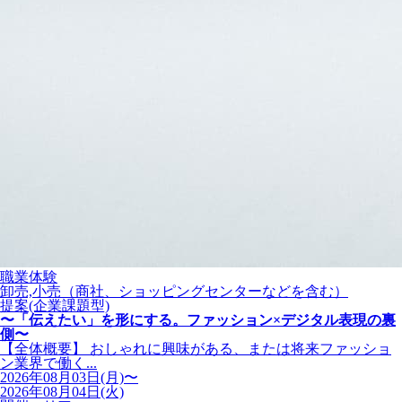
職業体験
卸売,小売（商社、ショッピングセンターなどを含む）
提案(企業課題型)
〜「伝えたい」を形にする。ファッション×デジタル表現の裏
側〜
【全体概要】 おしゃれに興味がある、または将来ファッショ
ン業界で働く...
2026年08月03日(月)〜
2026年08月04日(火)