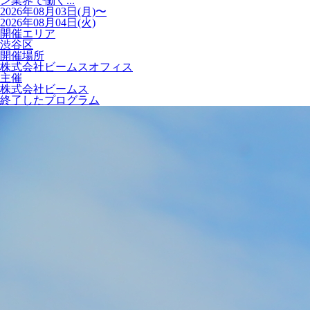
ン業界で働く...
2026年08月03日(月)〜
2026年08月04日(火)
開催エリア
渋谷区
開催場所
株式会社ビームスオフィス
主催
株式会社ビームス
終了したプログラム