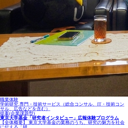
職業体験
学術研究,専門・技術サービス（総合コンサル、IT・技術コン
サル、広告などを含む）
提案(企業課題型)
東京大学基金「研究者インタビュー」広報体験プログラム
【全体概要】 東京大学基金の業務のうち、研究の魅力を社会
に伝える「研...