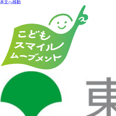
本文へ移動