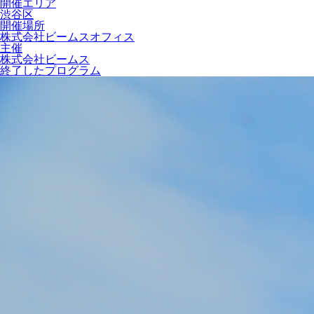
開催エリア
渋谷区
開催場所
株式会社ビームスオフィス
主催
株式会社ビームス
終了したプログラム