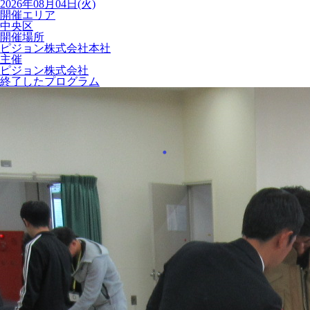
2026年08月04日(火)
開催エリア
中央区
開催場所
ピジョン株式会社本社
主催
ピジョン株式会社
終了したプログラム