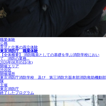
職業体験
公務
育児と仕事の両立体験
東京消防庁 職業体験
【全体概要】 消防職員としての基礎を学ぶ消防学校におい
て、消防の業務...
2026年08月05日(水)
開催エリア
渋谷区
開催場所
東京消防庁消防学校 及び 第三消防方面本部消防救助機動部
隊
主催
東京消防庁
終了したプログラム