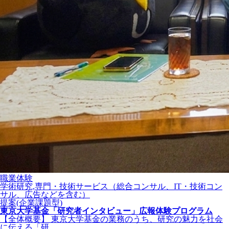
職業体験
学術研究,専門・技術サービス（総合コンサル、IT・技術コン
サル、広告などを含む）
提案(企業課題型)
東京大学基金「研究者インタビュー」広報体験プログラム
【全体概要】 東京大学基金の業務のうち、研究の魅力を社会
に伝える「研...