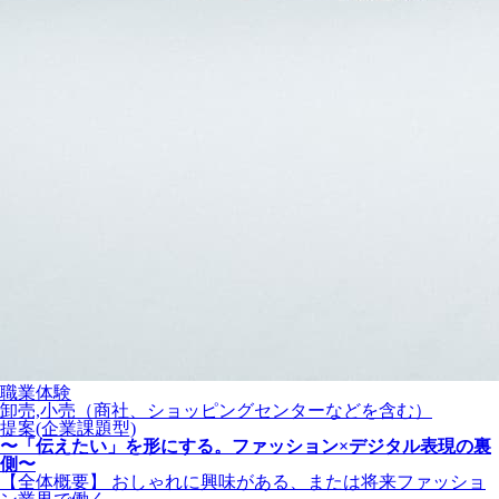
職業体験
卸売,小売（商社、ショッピングセンターなどを含む）
提案(企業課題型)
〜「伝えたい」を形にする。ファッション×デジタル表現の裏
側〜
【全体概要】 おしゃれに興味がある、または将来ファッショ