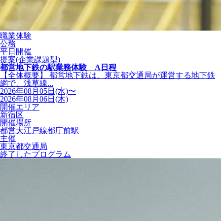
職業体験
公務
平日開催
提案(企業課題型)
都営地下鉄の駅業務体験 A日程
【全体概要】 都営地下鉄は、東京都交通局が運営する地下鉄
網で、浅草線...
2026年08月05日(水)〜
2026年08月06日(木)
開催エリア
新宿区
開催場所
都営大江戸線都庁前駅
主催
東京都交通局
終了したプログラム