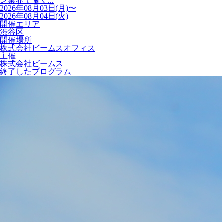
ン業界で働く...
2026年08月03日(月)〜
2026年08月04日(火)
開催エリア
渋谷区
開催場所
株式会社ビームスオフィス
主催
株式会社ビームス
終了したプログラム