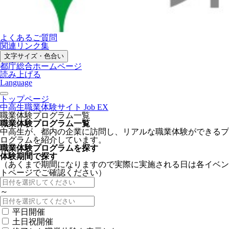
よくあるご質問
関連リンク集
文字サイズ・色合い
都庁総合ホームページ
読み上げる
Language
トップページ
中高生職業体験サイト Job EX
職業体験プログラム一覧
職業体験プログラム一覧
中高生が、都内の企業に訪問し、リアルな職業体験ができるプ
ログラムを紹介しています。
職業体験プログラムを探す
体験期間で探す
（あくまで期間になりますので実際に実施される日は各イベン
トページでご確認ください）
～
平日開催
土日祝開催