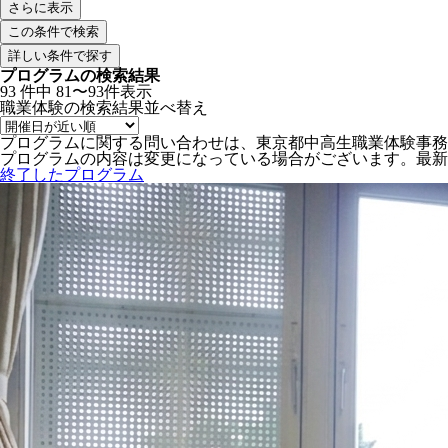
さらに表示
詳しい条件で探す
プログラムの検索結果
93
件中
81〜93件表示
職業体験の検索結果
並べ替え
プログラムに関する問い合わせは、東京都中高生職業体験事務
プログラムの内容は変更になっている場合がございます。最新
終了したプログラム