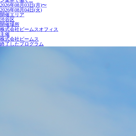
ン業界で働く...
2026年08月03日(月)〜
2026年08月04日(火)
開催エリア
渋谷区
開催場所
株式会社ビームスオフィス
主催
株式会社ビームス
終了したプログラム