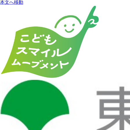
本文へ移動