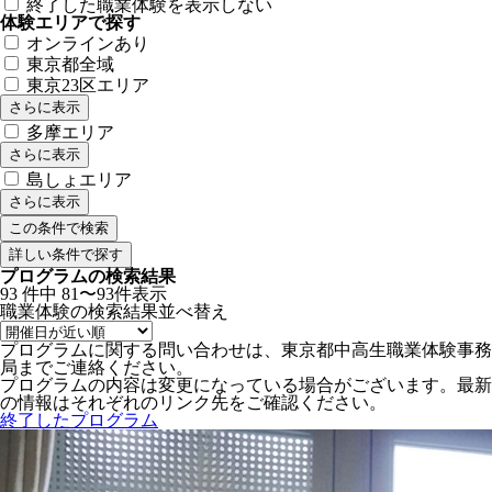
終了した職業体験を表示しない
体験エリアで探す
オンラインあり
東京都全域
東京23区エリア
さらに表示
多摩エリア
さらに表示
島しょエリア
さらに表示
詳しい条件で探す
プログラムの検索結果
93
件中
81〜93件表示
職業体験の検索結果
並べ替え
プログラムに関する問い合わせは、東京都中高生職業体験事務
局までご連絡ください。
プログラムの内容は変更になっている場合がございます。最新
の情報はそれぞれのリンク先をご確認ください。
終了したプログラム