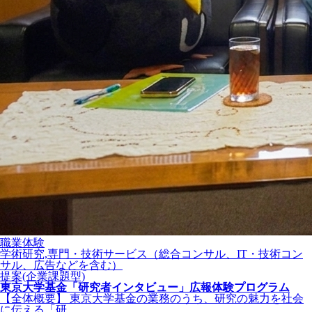
職業体験
学術研究,専門・技術サービス（総合コンサル、IT・技術コン
サル、広告などを含む）
提案(企業課題型)
東京大学基金「研究者インタビュー」広報体験プログラム
【全体概要】 東京大学基金の業務のうち、研究の魅力を社会
に伝える「研...