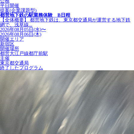
公務
平日開催
提案(企業課題型)
都営地下鉄の駅業務体験 B日程
【全体概要】 都営地下鉄は、東京都交通局が運営する地下鉄
網で、浅草線...
2026年08月05日(水)〜
2026年08月06日(木)
開催エリア
新宿区
開催場所
都営大江戸線都庁前駅
主催
東京都交通局
終了したプログラム