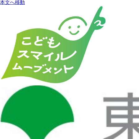
本文へ移動