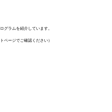
ログラムを紹介しています。
トページでご確認ください）