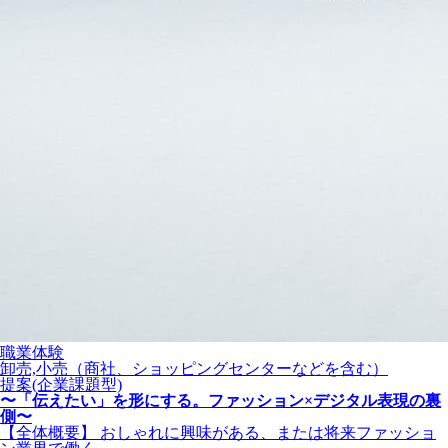
職業体験
卸売,小売（商社、ショッピングセンターなどを含む）
提案(企業課題型)
〜「伝えたい」を形にする。ファッション×デジタル表現の裏
側〜
【全体概要】 おしゃれに興味がある、または将来ファッショ