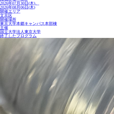
2026年07月30日(木)、
2026年08月06日(木)
開催エリア
文京区
開催場所
東京大学本郷キャンパス本部棟
主催
国立大学法人東京大学
終了したプログラム