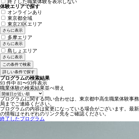
終了した職業体験を表示しない
体験エリアで探す
オンラインあり
東京都全域
東京23区エリア
さらに表示
多摩エリア
さらに表示
島しょエリア
さらに表示
詳しい条件で探す
プログラムの検索結果
93
件中
81〜93件表示
職業体験の検索結果
並べ替え
プログラムに関する問い合わせは、東京都中高生職業体験事務
局までご連絡ください。
プログラムの内容は変更になっている場合がございます。最新
の情報はそれぞれのリンク先をご確認ください。
終了したプログラム