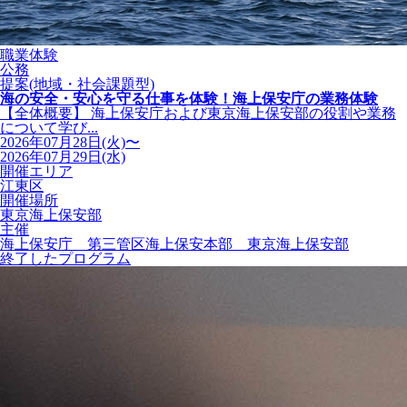
職業体験
公務
提案(地域・社会課題型)
海の安全・安心を守る仕事を体験！海上保安庁の業務体験
【全体概要】 海上保安庁および東京海上保安部の役割や業務
について学び...
2026年07月28日(火)〜
2026年07月29日(水)
開催エリア
江東区
開催場所
東京海上保安部
主催
海上保安庁 第三管区海上保安本部 東京海上保安部
終了したプログラム