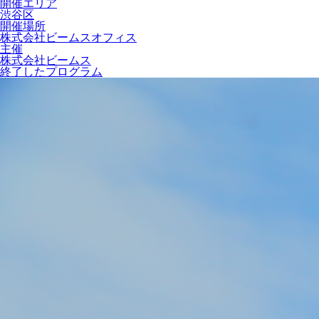
開催エリア
渋谷区
開催場所
株式会社ビームスオフィス
主催
株式会社ビームス
終了したプログラム