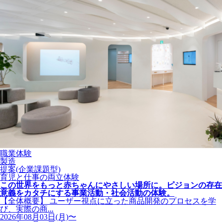
職業体験
製造
提案(企業課題型)
育児と仕事の両立体験
この世界をもっと赤ちゃんにやさしい場所に。ピジョンの存在
意義をカタチにする事業活動・社会活動の体験。
【全体概要】 ユーザー視点に立った商品開発のプロセスを学
び、実際の商...
2026年08月03日(月)〜