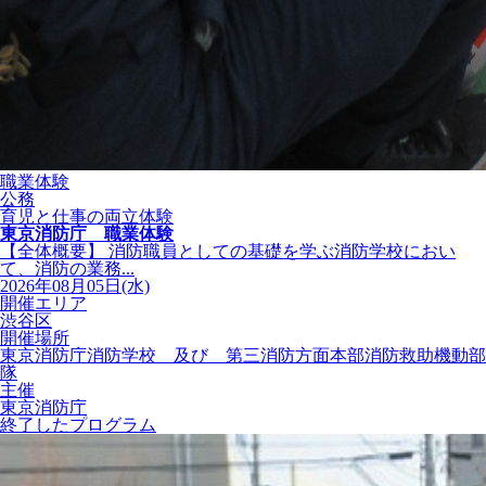
職業体験
公務
育児と仕事の両立体験
東京消防庁 職業体験
【全体概要】 消防職員としての基礎を学ぶ消防学校におい
て、消防の業務...
2026年08月05日(水)
開催エリア
渋谷区
開催場所
東京消防庁消防学校 及び 第三消防方面本部消防救助機動部
隊
主催
東京消防庁
終了したプログラム