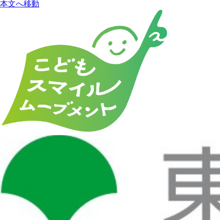
本文へ移動