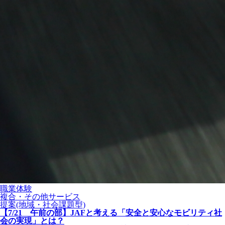
職業体験
複合・その他サービス
提案(地域・社会課題型)
【7/21 午前の部】JAFと考える「安全と安心なモビリティ社
会の実現」とは？