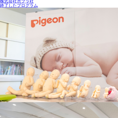
株式会社ポプラ社
終了したプログラム