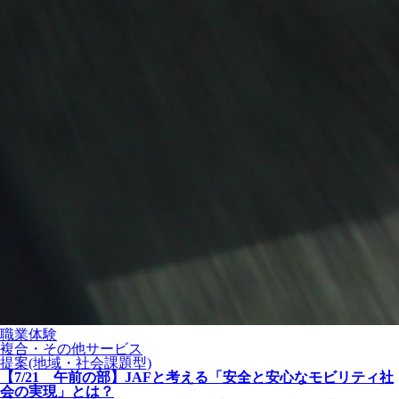
職業体験
複合・その他サービス
提案(地域・社会課題型)
【7/21 午前の部】JAFと考える「安全と安心なモビリティ社
会の実現」とは？