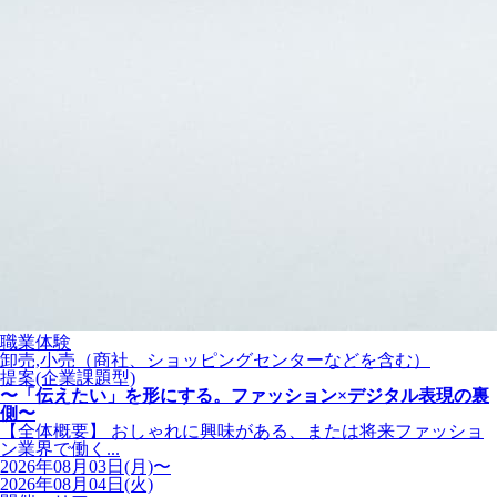
職業体験
卸売,小売（商社、ショッピングセンターなどを含む）
提案(企業課題型)
〜「伝えたい」を形にする。ファッション×デジタル表現の裏
側〜
【全体概要】 おしゃれに興味がある、または将来ファッショ
ン業界で働く...
2026年08月03日(月)〜
2026年08月04日(火)