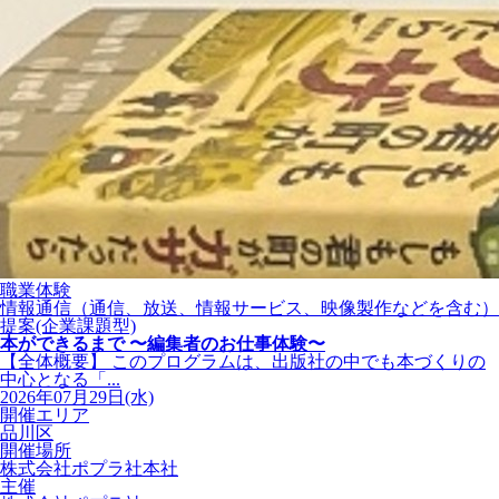
職業体験
情報通信（通信、放送、情報サービス、映像製作などを含む）
提案(企業課題型)
本ができるまで 〜編集者のお仕事体験〜
【全体概要】 このプログラムは、出版社の中でも本づくりの
中心となる「...
2026年07月29日(水)
開催エリア
品川区
開催場所
株式会社ポプラ社本社
主催