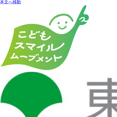
本文へ移動