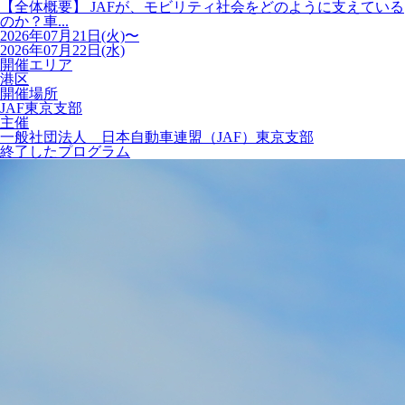
【全体概要】 JAFが、モビリティ社会をどのように支えている
のか？車...
2026年07月21日(火)〜
2026年07月22日(水)
開催エリア
港区
開催場所
JAF東京支部
主催
一般社団法人 日本自動車連盟（JAF）東京支部
終了したプログラム