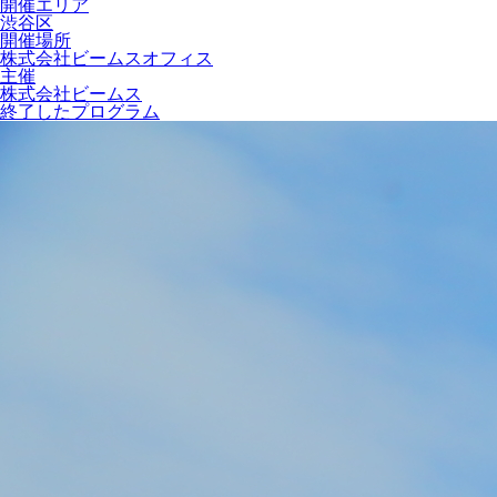
開催エリア
渋谷区
開催場所
株式会社ビームスオフィス
主催
株式会社ビームス
終了したプログラム