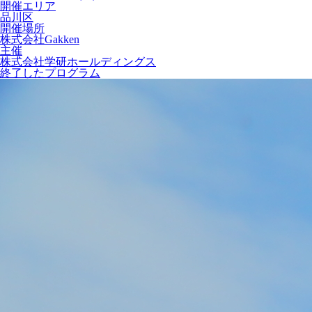
開催エリア
品川区
開催場所
株式会社Gakken
主催
株式会社学研ホールディングス
終了したプログラム