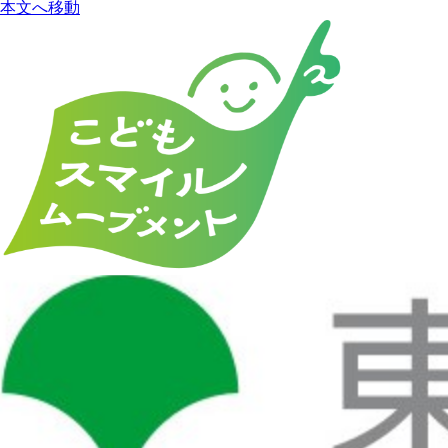
本文へ移動