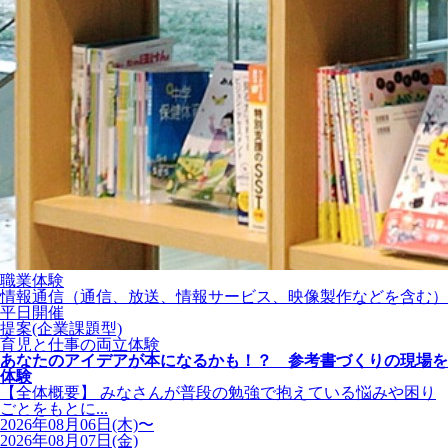
職業体験
情報通信（通信、放送、情報サービス、映像製作などを含む）
平日開催
提案(企業課題型)
育児と仕事の両立体験
あなたのアイデアが本になるかも！？ 参考書づくりの現場を
体験
【全体概要】 みなさんが普段の勉強で抱えている悩みや困り
ごとをもとに...
2026年08月06日(木)〜
2026年08月07日(金)