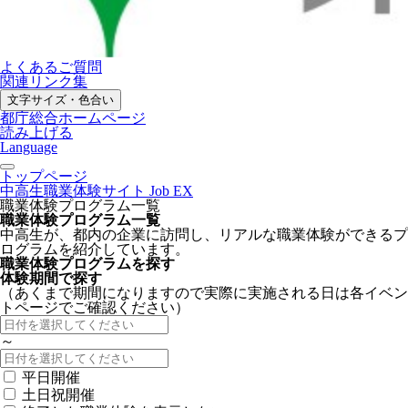
よくあるご質問
関連リンク集
文字サイズ・色合い
都庁総合ホームページ
読み上げる
Language
トップページ
中高生職業体験サイト Job EX
職業体験プログラム一覧
職業体験プログラム一覧
中高生が、都内の企業に訪問し、リアルな職業体験ができるプ
ログラムを紹介しています。
職業体験プログラムを探す
体験期間で探す
（あくまで期間になりますので実際に実施される日は各イベン
トページでご確認ください）
～
平日開催
土日祝開催