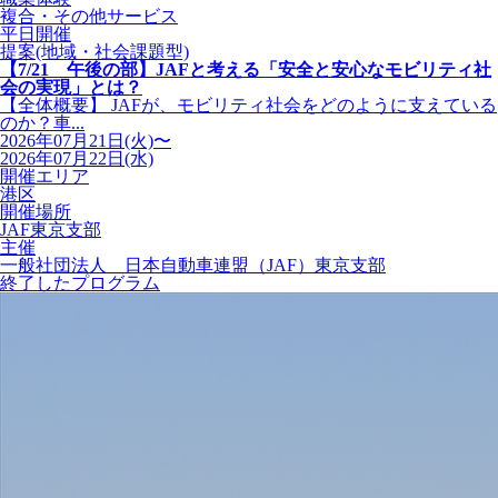
複合・その他サービス
平日開催
提案(地域・社会課題型)
【7/21 午後の部】JAFと考える「安全と安心なモビリティ社
会の実現」とは？
【全体概要】 JAFが、モビリティ社会をどのように支えている
のか？車...
2026年07月21日(火)〜
2026年07月22日(水)
開催エリア
港区
開催場所
JAF東京支部
主催
一般社団法人 日本自動車連盟（JAF）東京支部
終了したプログラム