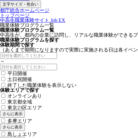
文字サイズ・色合い
都庁総合ホームページ
トップページ
中高生職業体験サイト Job EX
職業体験プログラム一覧
職業体験プログラム一覧
中高生が、都内の企業に訪問し、リアルな職業体験ができるプ
職業体験プログラムを探す
体験期間で探す
（あくまで期間になりますので実際に実施される日は各イベン
～
平日開催
土日祝開催
終了した職業体験を表示しない
体験エリアで探す
オンラインあり
東京都全域
東京23区エリア
さらに表示
多摩エリア
さらに表示
島しょエリア