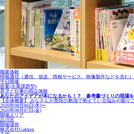
職業体験
情報通信（通信、放送、情報サービス、映像製作などを含む）
平日開催
提案(企業課題型)
育児と仕事の両立体験
あなたのアイデアが本になるかも！？ 参考書づくりの現場を
【全体概要】 みなさんが普段の勉強で抱えている悩みや困りごと
2026年08月06日(木)〜
2026年08月07日(金)
開催エリア
品川区
開催場所
株式会社Gakken