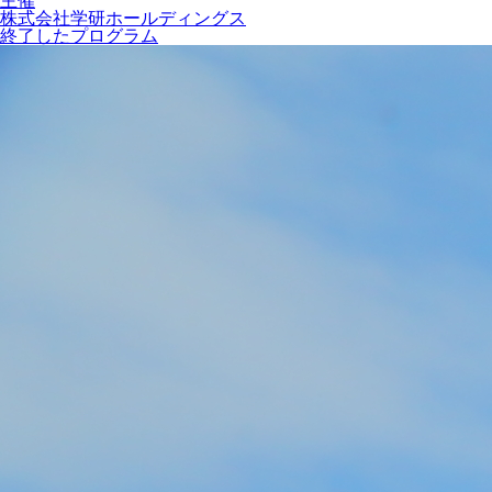
主催
株式会社学研ホールディングス
終了したプログラム