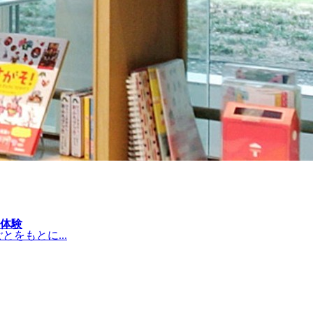
体験
をもとに...