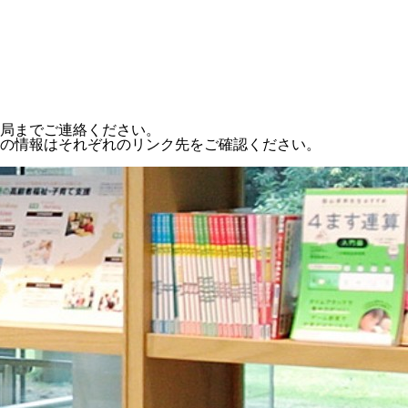
局までご連絡ください。
の情報はそれぞれのリンク先をご確認ください。