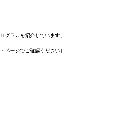
ログラムを紹介しています。
トページでご確認ください）