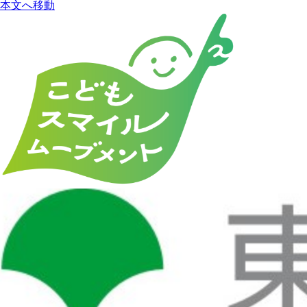
本文へ移動