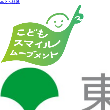
本文へ移動