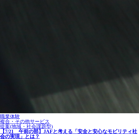
職業体験
複合・その他サービス
提案(地域・社会課題型)
【7/21 午前の部】JAFと考える「安全と安心なモビリティ社
会の実現」とは？