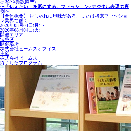
提案(企業課題型)
〜「伝えたい」を形にする。ファッション×デジタル表現の裏
側〜
【全体概要】 おしゃれに興味がある、または将来ファッショ
ン業界で働く...
2026年08月03日(月)〜
2026年08月04日(火)
開催エリア
渋谷区
開催場所
株式会社ビームスオフィス
主催
株式会社ビームス
終了したプログラム