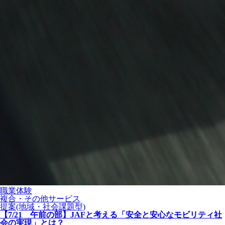
職業体験
複合・その他サービス
提案(地域・社会課題型)
【7/21 午前の部】JAFと考える「安全と安心なモビリティ社
会の実現」とは？