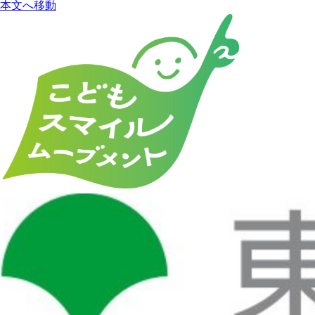
本文へ移動