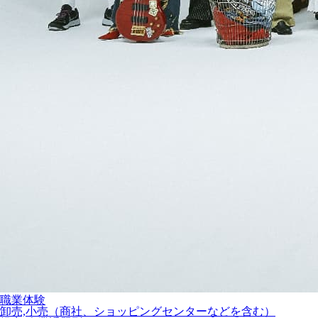
職業体験
卸売,小売（商社、ショッピングセンターなどを含む）