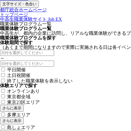
文字サイズ・色合い
都庁総合ホームページ
トップページ
中高生職業体験サイト Job EX
職業体験プログラム一覧
職業体験プログラム一覧
中高生が、都内の企業に訪問し、リアルな職業体験ができるプ
職業体験プログラムを探す
体験期間で探す
（あくまで期間になりますので実際に実施される日は各イベン
～
平日開催
土日祝開催
終了した職業体験を表示しない
体験エリアで探す
オンラインあり
東京都全域
東京23区エリア
さらに表示
多摩エリア
さらに表示
島しょエリア