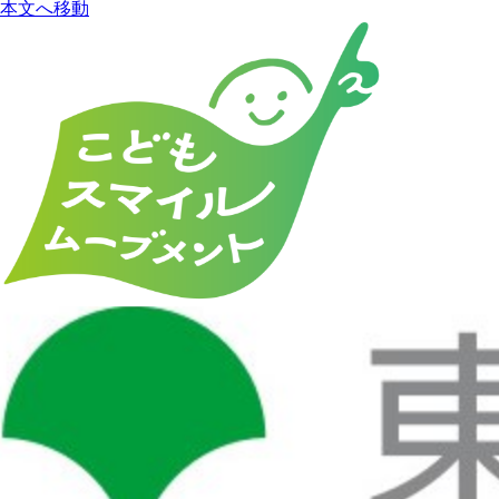
本文へ移動