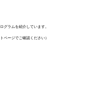
ログラムを紹介しています。
トページでご確認ください）