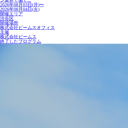
ン業界で働く...
2026年08月03日(月)〜
2026年08月04日(火)
開催エリア
渋谷区
開催場所
株式会社ビームスオフィス
主催
株式会社ビームス
終了したプログラム