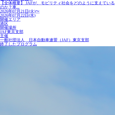
【全体概要】 JAFが、モビリティ社会をどのように支えている
のか？車...
2026年07月21日(火)〜
2026年07月22日(水)
開催エリア
港区
開催場所
JAF東京支部
主催
一般社団法人 日本自動車連盟（JAF）東京支部
終了したプログラム