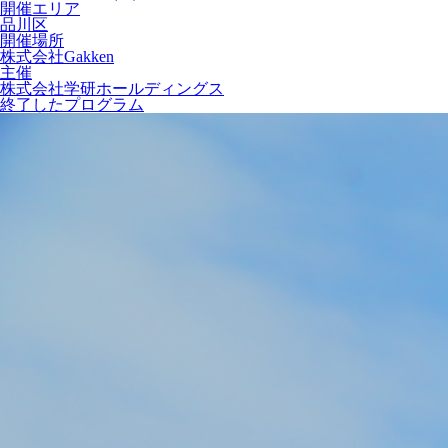
開催エリア
品川区
開催場所
株式会社Gakken
主催
株式会社学研ホールディングス
終了したプログラム