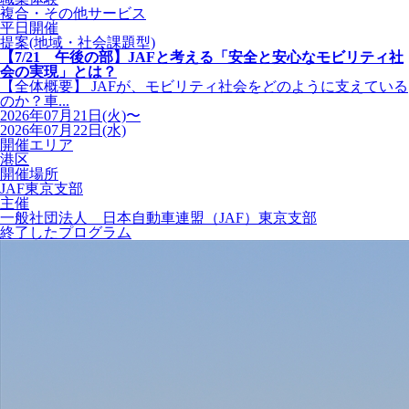
複合・その他サービス
平日開催
提案(地域・社会課題型)
【7/21 午後の部】JAFと考える「安全と安心なモビリティ社
会の実現」とは？
【全体概要】 JAFが、モビリティ社会をどのように支えている
のか？車...
2026年07月21日(火)〜
2026年07月22日(水)
開催エリア
港区
開催場所
JAF東京支部
主催
一般社団法人 日本自動車連盟（JAF）東京支部
終了したプログラム