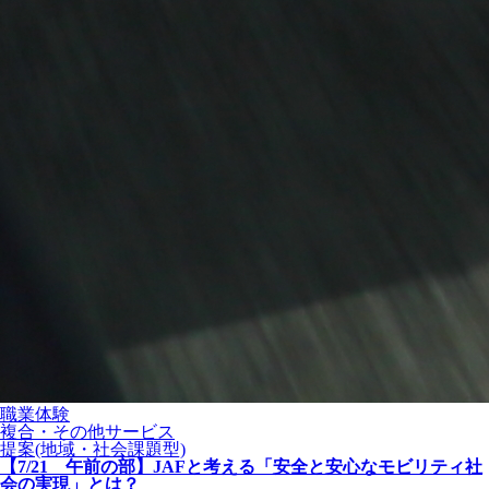
職業体験
複合・その他サービス
提案(地域・社会課題型)
【7/21 午前の部】JAFと考える「安全と安心なモビリティ社
会の実現」とは？