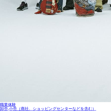
職業体験
卸売,小売（商社、ショッピングセンターなどを含む）