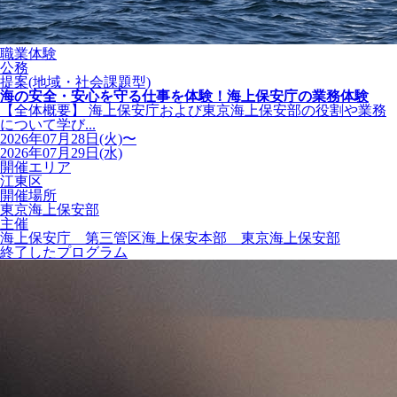
職業体験
公務
提案(地域・社会課題型)
海の安全・安心を守る仕事を体験！海上保安庁の業務体験
【全体概要】 海上保安庁および東京海上保安部の役割や業務
について学び...
2026年07月28日(火)〜
2026年07月29日(水)
開催エリア
江東区
開催場所
東京海上保安部
主催
海上保安庁 第三管区海上保安本部 東京海上保安部
終了したプログラム