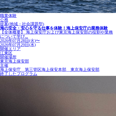
職業体験
公務
提案(地域・社会課題型)
海の安全・安心を守る仕事を体験！海上保安庁の業務体験
【全体概要】 海上保安庁および東京海上保安部の役割や業務
について学び...
2026年07月28日(火)〜
2026年07月29日(水)
開催エリア
江東区
開催場所
東京海上保安部
主催
海上保安庁 第三管区海上保安本部 東京海上保安部
終了したプログラム