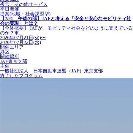
複合・その他サービス
平日開催
提案(地域・社会課題型)
【7/21 午後の部】JAFと考える「安全と安心なモビリティ社
会の実現」とは？
【全体概要】 JAFが、モビリティ社会をどのように支えている
のか？車...
2026年07月21日(火)〜
2026年07月22日(水)
開催エリア
港区
開催場所
JAF東京支部
主催
一般社団法人 日本自動車連盟（JAF）東京支部
終了したプログラム