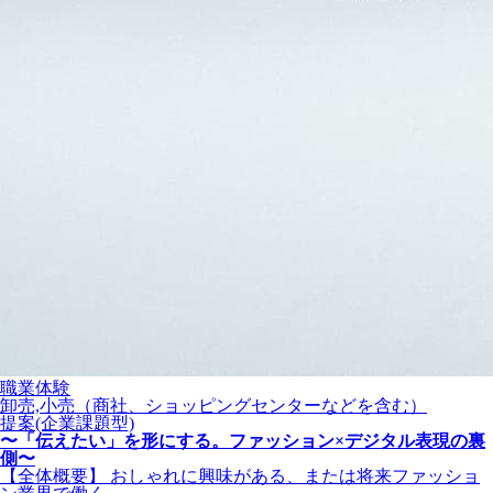
職業体験
卸売,小売（商社、ショッピングセンターなどを含む）
提案(企業課題型)
〜「伝えたい」を形にする。ファッション×デジタル表現の裏
側〜
【全体概要】 おしゃれに興味がある、または将来ファッショ