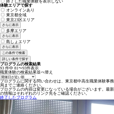
終了した職業体験を表示しない
体験エリアで探す
オンラインあり
東京都全域
東京23区エリア
さらに表示
多摩エリア
さらに表示
島しょエリア
さらに表示
詳しい条件で探す
プログラムの検索結果
93
件中
81〜93件表示
職業体験の検索結果
並べ替え
プログラムに関する問い合わせは、東京都中高生職業体験事務
局までご連絡ください。
プログラムの内容は変更になっている場合がございます。最新
の情報はそれぞれのリンク先をご確認ください。
終了したプログラム