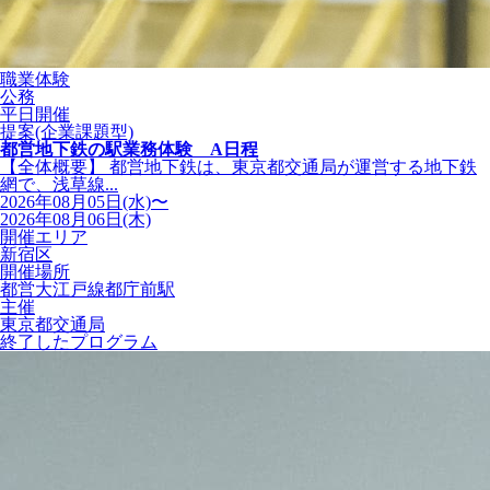
職業体験
公務
平日開催
提案(企業課題型)
都営地下鉄の駅業務体験 A日程
【全体概要】 都営地下鉄は、東京都交通局が運営する地下鉄
網で、浅草線...
2026年08月05日(水)〜
2026年08月06日(木)
開催エリア
新宿区
開催場所
都営大江戸線都庁前駅
主催
東京都交通局
終了したプログラム