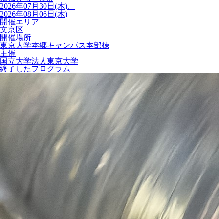
2026年07月30日(木)、
2026年08月06日(木)
開催エリア
文京区
開催場所
東京大学本郷キャンパス本部棟
主催
国立大学法人東京大学
終了したプログラム