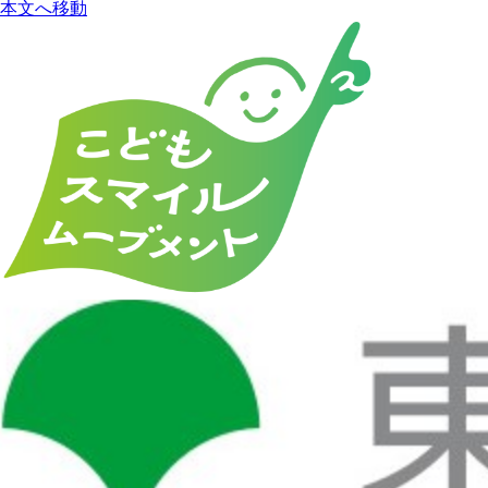
本文へ移動