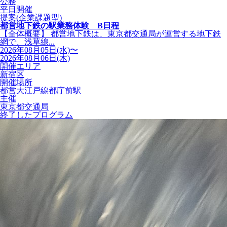
公務
平日開催
提案(企業課題型)
都営地下鉄の駅業務体験 B日程
【全体概要】 都営地下鉄は、東京都交通局が運営する地下鉄
網で、浅草線...
2026年08月05日(水)〜
2026年08月06日(木)
開催エリア
新宿区
開催場所
都営大江戸線都庁前駅
主催
東京都交通局
終了したプログラム