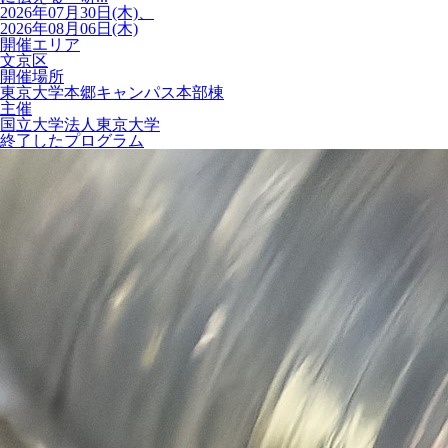
2026年07月30日(木)、
2026年08月06日(木)
開催エリア
文京区
開催場所
東京大学本郷キャンパス本部棟
主催
国立大学法人東京大学
終了したプログラム