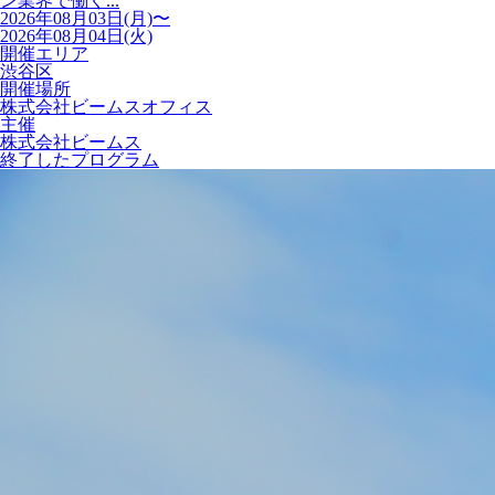
ン業界で働く...
2026年08月03日(月)〜
2026年08月04日(火)
開催エリア
渋谷区
開催場所
株式会社ビームスオフィス
主催
株式会社ビームス
終了したプログラム