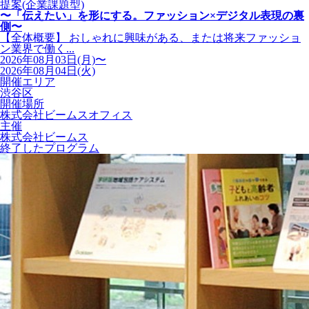
提案(企業課題型)
〜「伝えたい」を形にする。ファッション×デジタル表現の裏
側〜
【全体概要】 おしゃれに興味がある、または将来ファッショ
ン業界で働く...
2026年08月03日(月)〜
2026年08月04日(火)
開催エリア
渋谷区
開催場所
株式会社ビームスオフィス
主催
株式会社ビームス
終了したプログラム