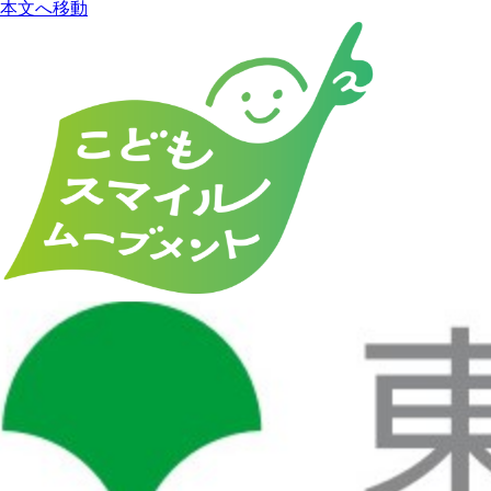
本文へ移動