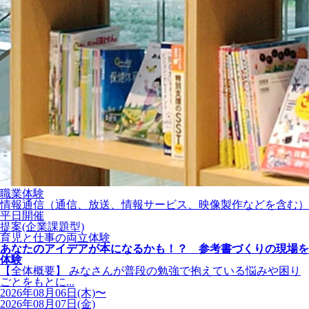
職業体験
情報通信（通信、放送、情報サービス、映像製作などを含む）
平日開催
提案(企業課題型)
育児と仕事の両立体験
あなたのアイデアが本になるかも！？ 参考書づくりの現場を
体験
【全体概要】 みなさんが普段の勉強で抱えている悩みや困り
ごとをもとに...
2026年08月06日(木)〜
2026年08月07日(金)