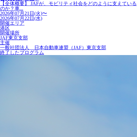
【全体概要】 JAFが、モビリティ社会をどのように支えている
のか？車...
2026年07月21日(火)〜
2026年07月22日(水)
開催エリア
港区
開催場所
JAF東京支部
主催
一般社団法人 日本自動車連盟（JAF）東京支部
終了したプログラム