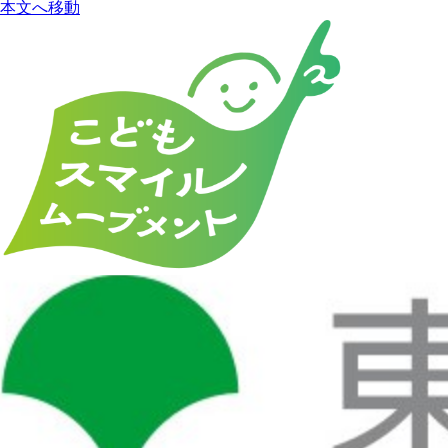
本文へ移動