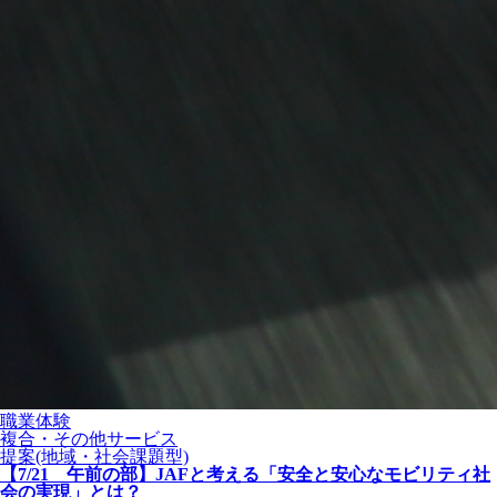
職業体験
複合・その他サービス
提案(地域・社会課題型)
【7/21 午前の部】JAFと考える「安全と安心なモビリティ社
会の実現」とは？