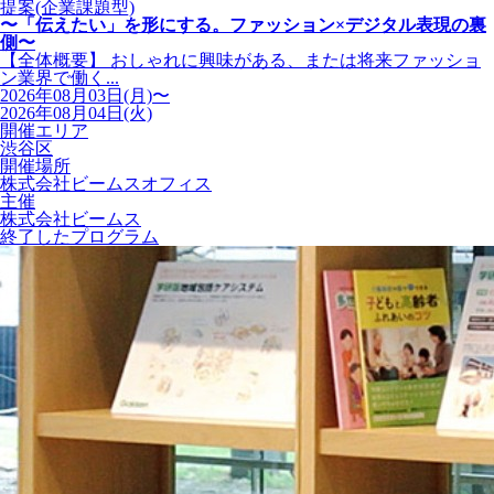
提案(企業課題型)
〜「伝えたい」を形にする。ファッション×デジタル表現の裏
側〜
【全体概要】 おしゃれに興味がある、または将来ファッショ
ン業界で働く...
2026年08月03日(月)〜
2026年08月04日(火)
開催エリア
渋谷区
開催場所
株式会社ビームスオフィス
主催
株式会社ビームス
終了したプログラム