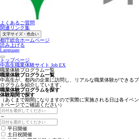
よくあるご質問
関連リンク集
文字サイズ・色合い
都庁総合ホームページ
読み上げる
Language
トップページ
中高生職業体験サイト Job EX
職業体験プログラム一覧
職業体験プログラム一覧
中高生が、都内の企業に訪問し、リアルな職業体験ができるプ
ログラムを紹介しています。
職業体験プログラムを探す
体験期間で探す
（あくまで期間になりますので実際に実施される日は各イベン
トページでご確認ください）
～
平日開催
土日祝開催