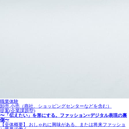
職業体験
卸売,小売（商社、ショッピングセンターなどを含む）
提案(企業課題型)
〜「伝えたい」を形にする。ファッション×デジタル表現の裏
側〜
【全体概要】 おしゃれに興味がある、または将来ファッショ