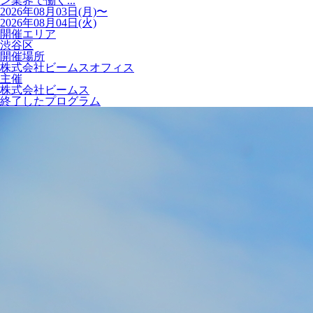
ン業界で働く...
2026年08月03日(月)〜
2026年08月04日(火)
開催エリア
渋谷区
開催場所
株式会社ビームスオフィス
主催
株式会社ビームス
終了したプログラム