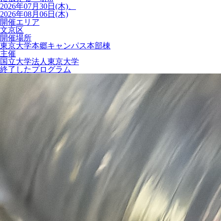
2026年07月30日(木)、
2026年08月06日(木)
開催エリア
文京区
開催場所
東京大学本郷キャンパス本部棟
主催
国立大学法人東京大学
終了したプログラム