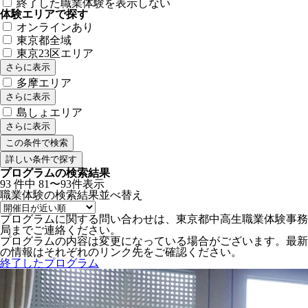
終了した職業体験を表示しない
体験エリアで探す
オンラインあり
東京都全域
東京23区エリア
さらに表示
多摩エリア
さらに表示
島しょエリア
さらに表示
詳しい条件で探す
プログラムの検索結果
93
件中
81〜93件表示
職業体験の検索結果
並べ替え
プログラムに関する問い合わせは、東京都中高生職業体験事務
局までご連絡ください。
プログラムの内容は変更になっている場合がございます。最新
の情報はそれぞれのリンク先をご確認ください。
終了したプログラム