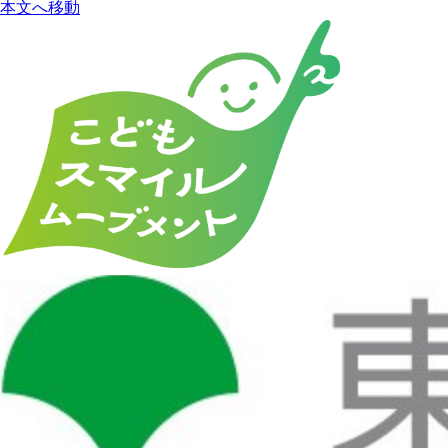
本文へ移動