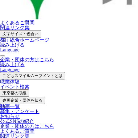
よくあるご質問
関連リンク集
文字サイズ・色合い
都庁総合ホームページ
読み上げる
Language
企業・団体の方はこちら
読み上げる
Language
こどもスマイル
ムーブメントとは
職業体験
イベント検索
東京都の取組
参画企業・
団体を知る
動画一覧
募集・
アンケート
お知らせ
公式SNS
の紹介
企業・団体の方
はこちら
よくあるご質問
関連リンク集