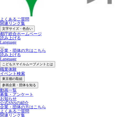
よくあるご質問
関連リンク集
文字サイズ・色合い
都庁総合ホームページ
読み上げる
Language
企業・団体の方はこちら
読み上げる
Language
こどもスマイル
ムーブメントとは
職業体験
イベント検索
東京都の取組
参画企業・
団体を知る
動画一覧
募集・
アンケート
お知らせ
公式SNS
の紹介
企業・団体の方
はこちら
よくあるご質問
関連リンク集