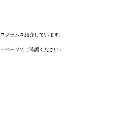
ログラムを紹介しています。
トページでご確認ください）