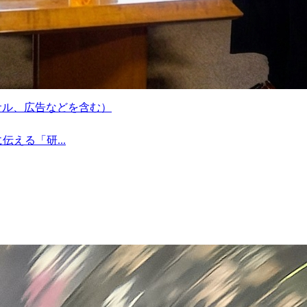
サル、広告などを含む）
える「研...