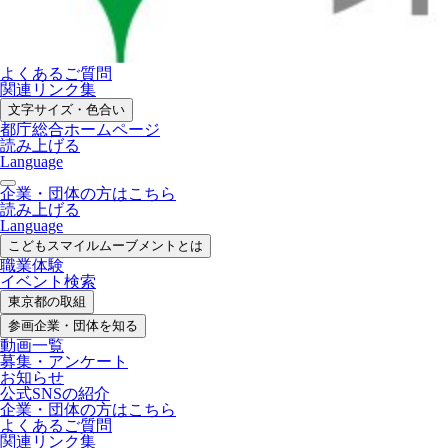
よくあるご質問
関連リンク集
文字サイズ・色合い
都庁総合ホームページ
読み上げる
Language
企業・団体の方はこちら
読み上げる
Language
こどもスマイル
ムーブメントとは
職業体験
イベント検索
東京都の取組
参画企業・
団体を知る
動画一覧
募集・
アンケート
お知らせ
公式SNS
の紹介
企業・団体の方
はこちら
よくあるご質問
関連リンク集