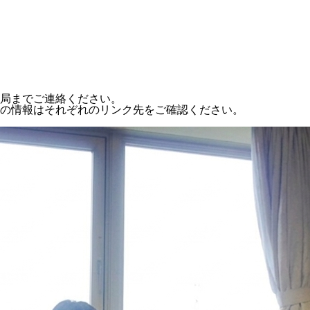
局までご連絡ください。
の情報はそれぞれのリンク先をご確認ください。