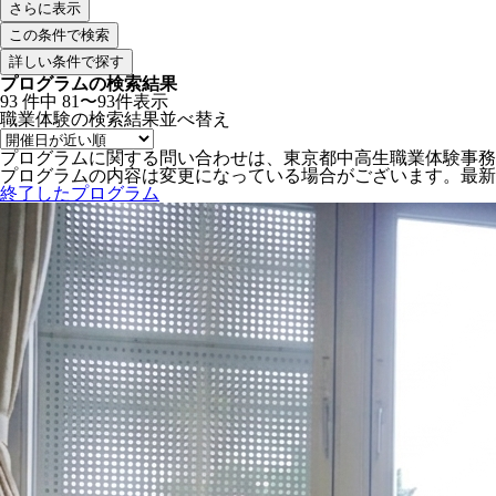
さらに表示
詳しい条件で探す
プログラムの検索結果
93
件中
81〜93件表示
職業体験の検索結果
並べ替え
プログラムに関する問い合わせは、東京都中高生職業体験事務
プログラムの内容は変更になっている場合がございます。最新
終了したプログラム