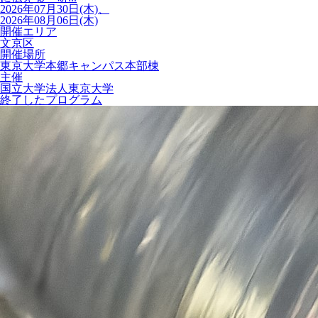
2026年07月30日(木)、
2026年08月06日(木)
開催エリア
文京区
開催場所
東京大学本郷キャンパス本部棟
主催
国立大学法人東京大学
終了したプログラム