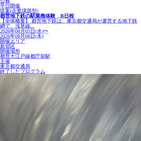
公務
平日開催
提案(企業課題型)
都営地下鉄の駅業務体験 B日程
【全体概要】 都営地下鉄は、東京都交通局が運営する地下鉄
網で、浅草線...
2026年08月05日(水)〜
2026年08月06日(木)
開催エリア
新宿区
開催場所
都営大江戸線都庁前駅
主催
東京都交通局
終了したプログラム