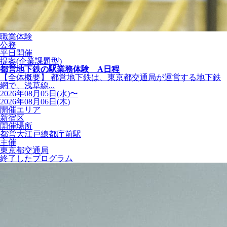
職業体験
公務
平日開催
提案(企業課題型)
都営地下鉄の駅業務体験 A日程
【全体概要】 都営地下鉄は、東京都交通局が運営する地下鉄
網で、浅草線...
2026年08月05日(水)〜
2026年08月06日(木)
開催エリア
新宿区
開催場所
都営大江戸線都庁前駅
主催
東京都交通局
終了したプログラム