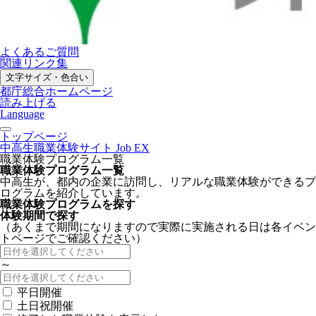
よくあるご質問
関連リンク集
文字サイズ・色合い
都庁総合ホームページ
読み上げる
Language
トップページ
中高生職業体験サイト Job EX
職業体験プログラム一覧
職業体験プログラム一覧
中高生が、都内の企業に訪問し、リアルな職業体験ができるプ
ログラムを紹介しています。
職業体験プログラムを探す
体験期間で探す
（あくまで期間になりますので実際に実施される日は各イベン
トページでご確認ください）
～
平日開催
土日祝開催