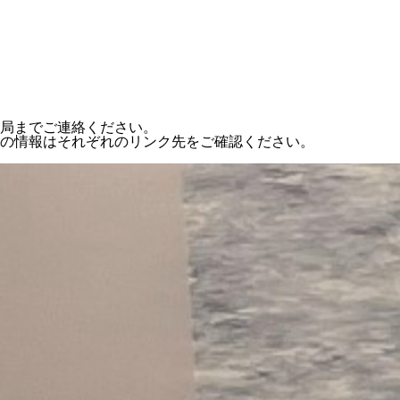
局までご連絡ください。
の情報はそれぞれのリンク先をご確認ください。