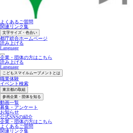
よくあるご質問
関連リンク集
文字サイズ・色合い
都庁総合ホームページ
読み上げる
Language
企業・団体の方はこちら
読み上げる
Language
こどもスマイル
ムーブメントとは
職業体験
イベント検索
東京都の取組
参画企業・
団体を知る
動画一覧
募集・
アンケート
お知らせ
公式SNS
の紹介
企業・団体の方
はこちら
よくあるご質問
関連リンク集