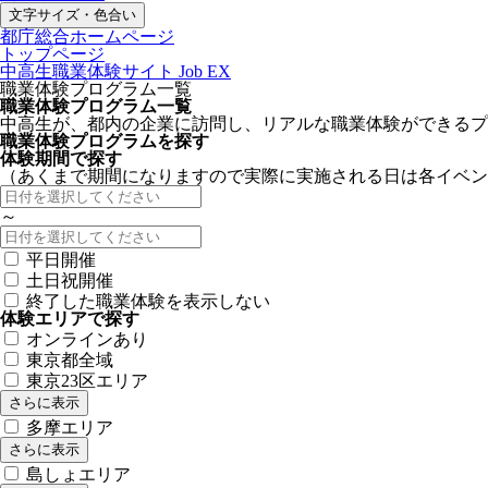
文字サイズ・色合い
都庁総合ホームページ
トップページ
中高生職業体験サイト Job EX
職業体験プログラム一覧
職業体験プログラム一覧
中高生が、都内の企業に訪問し、リアルな職業体験ができるプ
職業体験プログラムを探す
体験期間で探す
（あくまで期間になりますので実際に実施される日は各イベン
～
平日開催
土日祝開催
終了した職業体験を表示しない
体験エリアで探す
オンラインあり
東京都全域
東京23区エリア
さらに表示
多摩エリア
さらに表示
島しょエリア