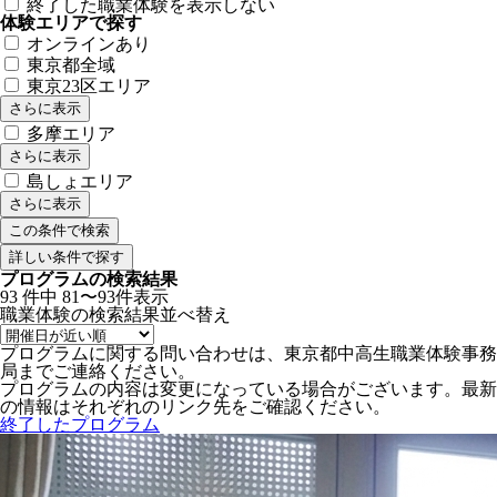
終了した職業体験を表示しない
体験エリアで探す
オンラインあり
東京都全域
東京23区エリア
さらに表示
多摩エリア
さらに表示
島しょエリア
さらに表示
詳しい条件で探す
プログラムの検索結果
93
件中
81〜93件表示
職業体験の検索結果
並べ替え
プログラムに関する問い合わせは、東京都中高生職業体験事務
局までご連絡ください。
プログラムの内容は変更になっている場合がございます。最新
の情報はそれぞれのリンク先をご確認ください。
終了したプログラム