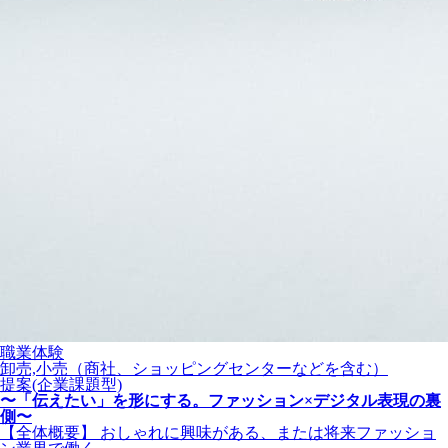
職業体験
卸売,小売（商社、ショッピングセンターなどを含む）
提案(企業課題型)
〜「伝えたい」を形にする。ファッション×デジタル表現の裏
側〜
【全体概要】 おしゃれに興味がある、または将来ファッショ