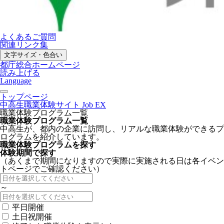
よくあるご質問
関連リンク集
文字サイズ・色合い
都庁総合ホームページ
読み上げる
Language
トップページ
中高生職業体験サイト Job EX
職業体験プログラム一覧
職業体験プログラム一覧
中高生が、都内の企業に訪問し、リアルな職業体験ができるプ
ログラムを紹介しています。
職業体験プログラムを探す
体験期間で探す
（あくまで期間になりますので実際に実施される日は各イベン
トページでご確認ください）
～
平日開催
土日祝開催