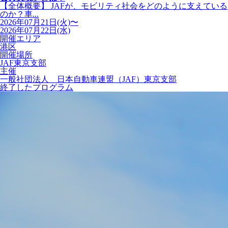
【全体概要】 JAFが、モビリティ社会をどのように支えている
のか？車...
2026年07月21日(火)〜
2026年07月22日(水)
開催エリア
港区
開催場所
JAF東京支部
主催
一般社団法人 日本自動車連盟（JAF）東京支部
終了したプログラム