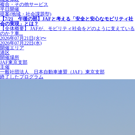
複合・その他サービス
平日開催
提案(地域・社会課題型)
【7/21 午後の部】JAFと考える「安全と安心なモビリティ社
会の実現」とは？
【全体概要】 JAFが、モビリティ社会をどのように支えている
のか？車...
2026年07月21日(火)〜
2026年07月22日(水)
開催エリア
港区
開催場所
JAF東京支部
主催
一般社団法人 日本自動車連盟（JAF）東京支部
終了したプログラム