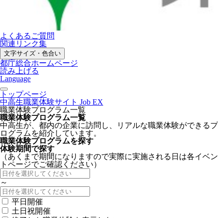
よくあるご質問
関連リンク集
文字サイズ・色合い
都庁総合ホームページ
読み上げる
Language
トップページ
中高生職業体験サイト Job EX
職業体験プログラム一覧
職業体験プログラム一覧
中高生が、都内の企業に訪問し、リアルな職業体験ができるプ
ログラムを紹介しています。
職業体験プログラムを探す
体験期間で探す
（あくまで期間になりますので実際に実施される日は各イベン
トページでご確認ください）
～
平日開催
土日祝開催