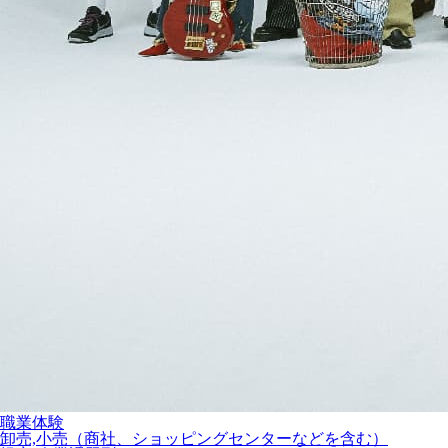
職業体験
卸売,小売（商社、ショッピングセンターなどを含む）