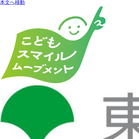
本文へ移動