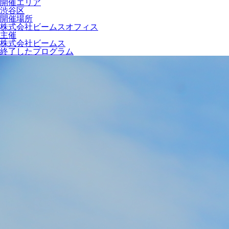
開催エリア
渋谷区
開催場所
株式会社ビームスオフィス
主催
株式会社ビームス
終了したプログラム