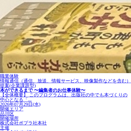
職業体験
情報通信（通信、放送、情報サービス、映像製作などを含む）
提案(企業課題型)
本ができるまで 〜編集者のお仕事体験〜
【全体概要】 このプログラムは、出版社の中でも本づくりの
中心となる「...
2026年07月29日(水)
開催エリア
品川区
開催場所
株式会社ポプラ社本社
主催