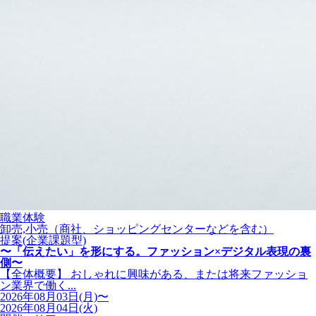
職業体験
卸売,小売（商社、ショッピングセンターなどを含む）
提案(企業課題型)
〜「伝えたい」を形にする。ファッション×デジタル表現の裏
側〜
【全体概要】 おしゃれに興味がある、または将来ファッショ
ン業界で働く...
2026年08月03日(月)〜
2026年08月04日(火)