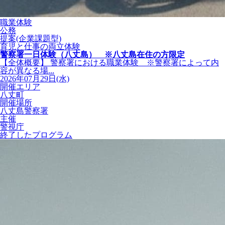
職業体験
公務
提案(企業課題型)
育児と仕事の両立体験
警察署一日体験（八丈島） ※八丈島在住の方限定
【全体概要】 警察署における職業体験 ※警察署によって内
容が異なる場...
2026年07月29日(水)
開催エリア
八丈町
開催場所
八丈島警察署
主催
警視庁
終了したプログラム