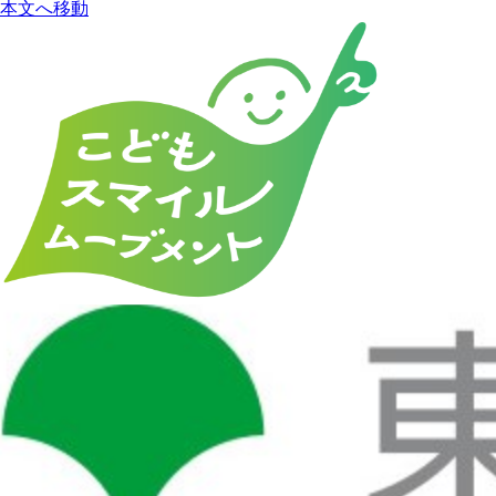
本文へ移動