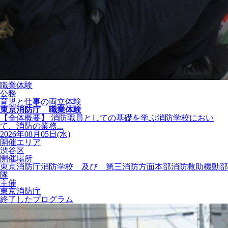
職業体験
公務
育児と仕事の両立体験
東京消防庁 職業体験
【全体概要】 消防職員としての基礎を学ぶ消防学校におい
て、消防の業務...
2026年08月05日(水)
開催エリア
渋谷区
開催場所
東京消防庁消防学校 及び 第三消防方面本部消防救助機動部
隊
主催
東京消防庁
終了したプログラム