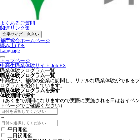
よくあるご質問
関連リンク集
文字サイズ・色合い
都庁総合ホームページ
読み上げる
Language
トップページ
中高生職業体験サイト Job EX
職業体験プログラム一覧
職業体験プログラム一覧
中高生が、都内の企業に訪問し、リアルな職業体験ができるプ
ログラムを紹介しています。
職業体験プログラムを探す
体験期間で探す
（あくまで期間になりますので実際に実施される日は各イベン
トページでご確認ください）
～
平日開催
土日祝開催