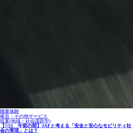
職業体験
複合・その他サービス
提案(地域・社会課題型)
【7/21 午前の部】JAFと考える「安全と安心なモビリティ社
会の実現」とは？