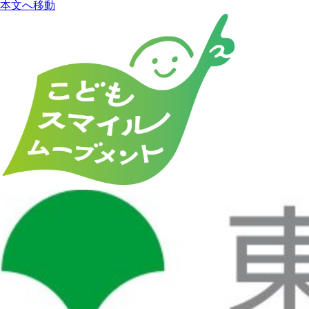
本文へ移動