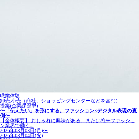
職業体験
卸売,小売（商社、ショッピングセンターなどを含む）
提案(企業課題型)
〜「伝えたい」を形にする。ファッション×デジタル表現の裏
側〜
【全体概要】 おしゃれに興味がある、または将来ファッショ
ン業界で働く...
2026年08月03日(月)〜
2026年08月04日(火)