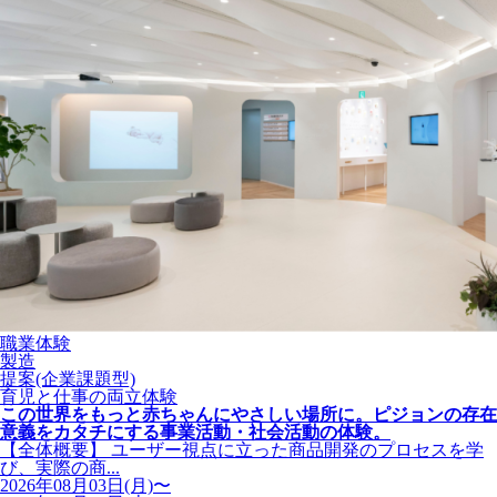
職業体験
製造
提案(企業課題型)
育児と仕事の両立体験
この世界をもっと赤ちゃんにやさしい場所に。ピジョンの存在
意義をカタチにする事業活動・社会活動の体験。
【全体概要】 ユーザー視点に立った商品開発のプロセスを学
び、実際の商...
2026年08月03日(月)〜