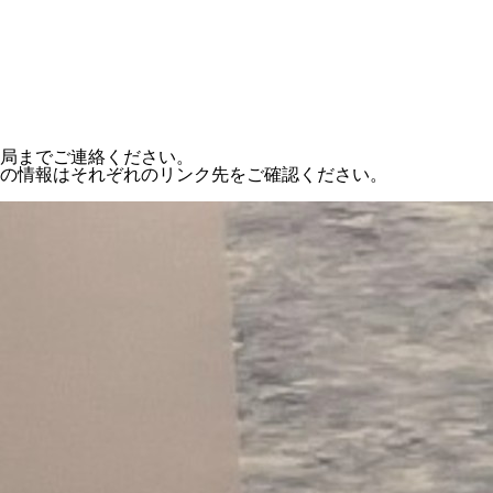
局までご連絡ください。
の情報はそれぞれのリンク先をご確認ください。