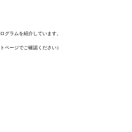
ログラムを紹介しています。
トページでご確認ください）