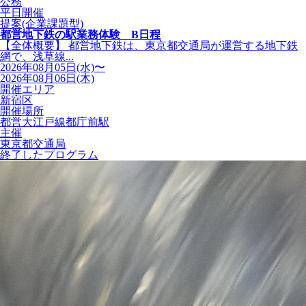
公務
平日開催
提案(企業課題型)
都営地下鉄の駅業務体験 B日程
【全体概要】 都営地下鉄は、東京都交通局が運営する地下鉄
網で、浅草線...
2026年08月05日(水)〜
2026年08月06日(木)
開催エリア
新宿区
開催場所
都営大江戸線都庁前駅
主催
東京都交通局
終了したプログラム