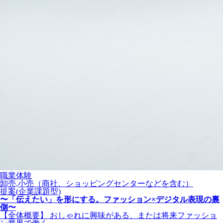
職業体験
卸売,小売（商社、ショッピングセンターなどを含む）
提案(企業課題型)
〜「伝えたい」を形にする。ファッション×デジタル表現の裏
側〜
【全体概要】 おしゃれに興味がある、または将来ファッショ