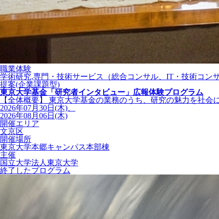
職業体験
学術研究,専門・技術サービス（総合コンサル、IT・技術コン
提案(企業課題型)
東京大学基金「研究者インタビュー」広報体験プログラム
【全体概要】 東京大学基金の業務のうち、研究の魅力を社会に伝
2026年07月30日(木)、
2026年08月06日(木)
開催エリア
文京区
開催場所
東京大学本郷キャンパス本部棟
主催
国立大学法人東京大学
終了したプログラム