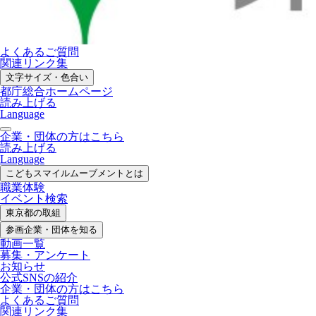
よくあるご質問
関連リンク集
文字サイズ・色合い
都庁総合ホームページ
読み上げる
Language
企業・団体の方はこちら
読み上げる
Language
こどもスマイル
ムーブメントとは
職業体験
イベント検索
東京都の取組
参画企業・
団体を知る
動画一覧
募集・
アンケート
お知らせ
公式SNS
の紹介
企業・団体の方
はこちら
よくあるご質問
関連リンク集