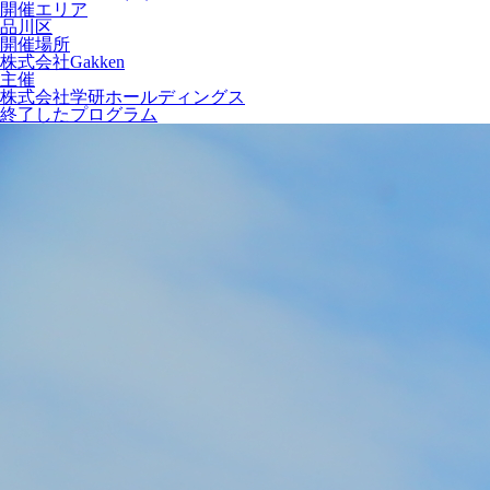
開催エリア
品川区
開催場所
株式会社Gakken
主催
株式会社学研ホールディングス
終了したプログラム