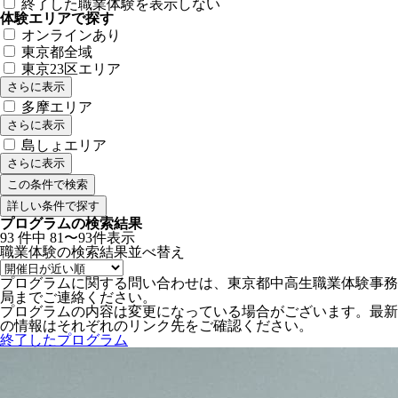
終了した職業体験を表示しない
体験エリアで探す
オンラインあり
東京都全域
東京23区エリア
さらに表示
多摩エリア
さらに表示
島しょエリア
さらに表示
詳しい条件で探す
プログラムの検索結果
93
件中
81〜93件表示
職業体験の検索結果
並べ替え
プログラムに関する問い合わせは、東京都中高生職業体験事務
局までご連絡ください。
プログラムの内容は変更になっている場合がございます。最新
の情報はそれぞれのリンク先をご確認ください。
終了したプログラム