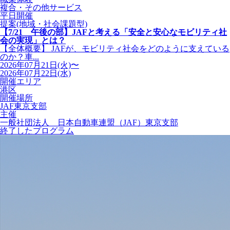
複合・その他サービス
平日開催
提案(地域・社会課題型)
【7/21 午後の部】JAFと考える「安全と安心なモビリティ社
会の実現」とは？
【全体概要】 JAFが、モビリティ社会をどのように支えている
のか？車...
2026年07月21日(火)〜
2026年07月22日(水)
開催エリア
港区
開催場所
JAF東京支部
主催
一般社団法人 日本自動車連盟（JAF）東京支部
終了したプログラム