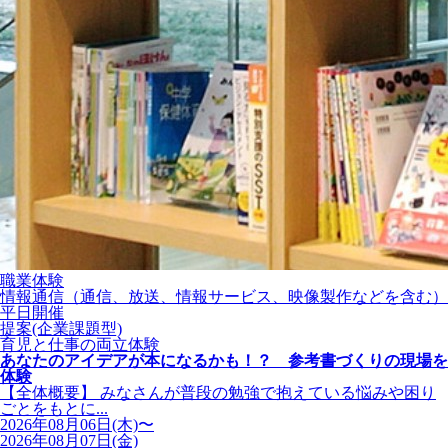
職業体験
情報通信（通信、放送、情報サービス、映像製作などを含む）
平日開催
提案(企業課題型)
育児と仕事の両立体験
あなたのアイデアが本になるかも！？ 参考書づくりの現場を
体験
【全体概要】 みなさんが普段の勉強で抱えている悩みや困り
ごとをもとに...
2026年08月06日(木)〜
2026年08月07日(金)