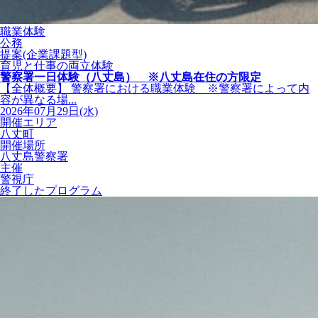
職業体験
公務
提案(企業課題型)
育児と仕事の両立体験
警察署一日体験（八丈島） ※八丈島在住の方限定
【全体概要】 警察署における職業体験 ※警察署によって内
容が異なる場...
2026年07月29日(水)
開催エリア
八丈町
開催場所
八丈島警察署
主催
警視庁
終了したプログラム