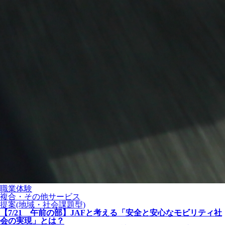
職業体験
複合・その他サービス
提案(地域・社会課題型)
【7/21 午前の部】JAFと考える「安全と安心なモビリティ社
会の実現」とは？