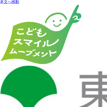
本文へ移動