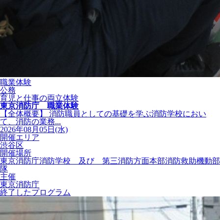
職業体験
公務
育児と仕事の両立体験
東京消防庁 職業体験
【全体概要】 消防職員としての基礎を学ぶ消防学校におい
て、消防の業務...
2026年08月05日(水)
開催エリア
渋谷区
開催場所
東京消防庁消防学校 及び 第三消防方面本部消防救助機動部
隊
主催
東京消防庁
終了したプログラム