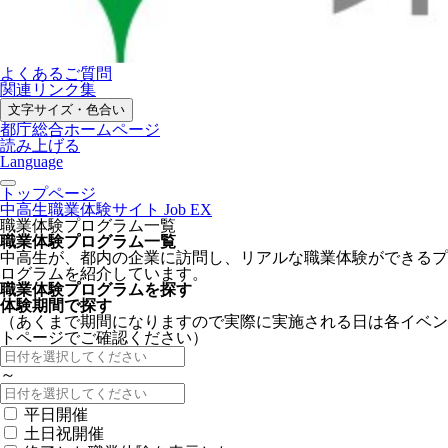
よくあるご質問
関連リンク集
文字サイズ・色合い
都庁総合ホームページ
読み上げる
Language
トップページ
中高生職業体験サイト Job EX
職業体験プログラム一覧
職業体験プログラム一覧
中高生が、都内の企業に訪問し、リアルな職業体験ができるプ
ログラムを紹介しています。
職業体験プログラムを探す
体験期間で探す
（あくまで期間になりますので実際に実施される日は各イベン
トページでご確認ください）
～
平日開催
土日祝開催