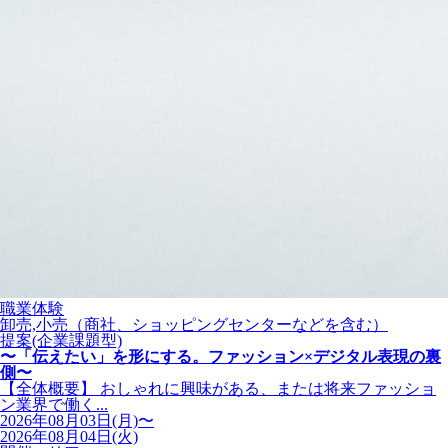
職業体験
卸売,小売（商社、ショッピングセンターなどを含む）
提案(企業課題型)
〜「伝えたい」を形にする。ファッション×デジタル表現の裏
側〜
【全体概要】 おしゃれに興味がある、または将来ファッショ
ン業界で働く...
2026年08月03日(月)〜
2026年08月04日(火)