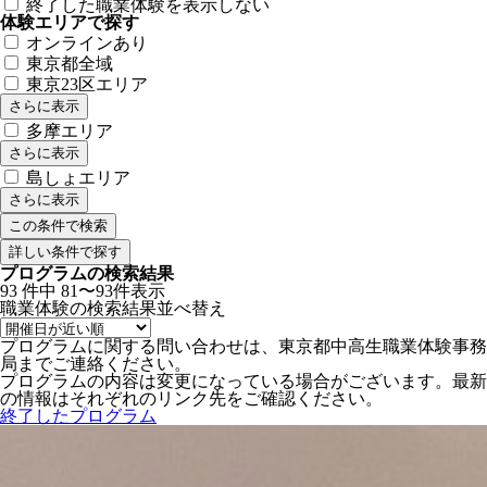
終了した職業体験を表示しない
体験エリアで探す
オンラインあり
東京都全域
東京23区エリア
さらに表示
多摩エリア
さらに表示
島しょエリア
さらに表示
詳しい条件で探す
プログラムの検索結果
93
件中
81〜93件表示
職業体験の検索結果
並べ替え
プログラムに関する問い合わせは、東京都中高生職業体験事務
局までご連絡ください。
プログラムの内容は変更になっている場合がございます。最新
の情報はそれぞれのリンク先をご確認ください。
終了したプログラム