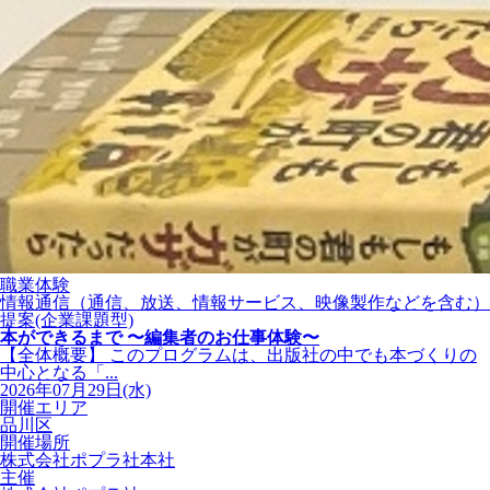
職業体験
情報通信（通信、放送、情報サービス、映像製作などを含む）
提案(企業課題型)
本ができるまで 〜編集者のお仕事体験〜
【全体概要】 このプログラムは、出版社の中でも本づくりの
中心となる「...
2026年07月29日(水)
開催エリア
品川区
開催場所
株式会社ポプラ社本社
主催