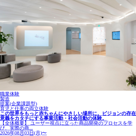
職業体験
製造
提案(企業課題型)
育児と仕事の両立体験
この世界をもっと赤ちゃんにやさしい場所に。ピジョンの存在
意義をカタチにする事業活動・社会活動の体験。
【全体概要】 ユーザー視点に立った商品開発のプロセスを学
び、実際の商...
2026年08月03日(月)〜