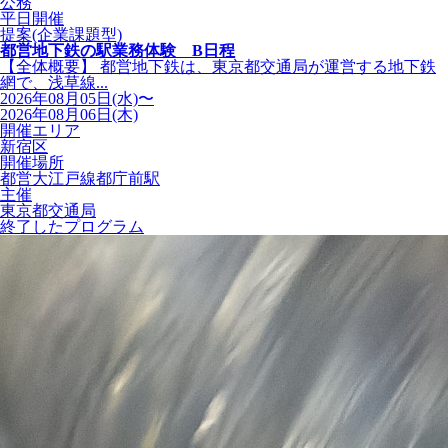
公務
平日開催
提案(企業課題型)
都営地下鉄の駅業務体験 B日程
【全体概要】 都営地下鉄は、東京都交通局が運営する地下鉄
網で、浅草線...
2026年08月05日(水)〜
2026年08月06日(木)
開催エリア
新宿区
開催場所
都営大江戸線都庁前駅
主催
東京都交通局
終了したプログラム