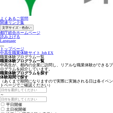
よくあるご質問
関連リンク集
文字サイズ・色合い
都庁総合ホームページ
読み上げる
Language
トップページ
中高生職業体験サイト Job EX
職業体験プログラム一覧
職業体験プログラム一覧
中高生が、都内の企業に訪問し、リアルな職業体験ができるプ
ログラムを紹介しています。
職業体験プログラムを探す
体験期間で探す
（あくまで期間になりますので実際に実施される日は各イベン
トページでご確認ください）
～
平日開催
土日祝開催