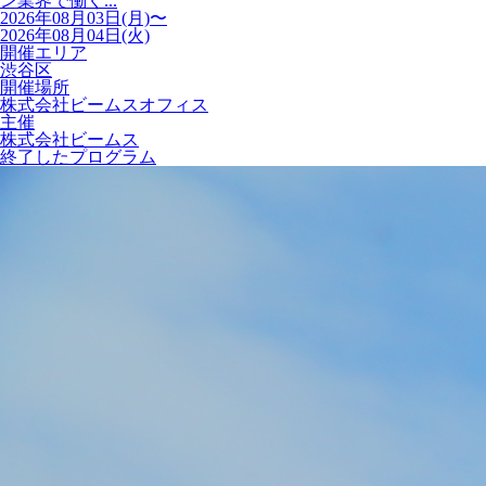
ン業界で働く...
2026年08月03日(月)〜
2026年08月04日(火)
開催エリア
渋谷区
開催場所
株式会社ビームスオフィス
主催
株式会社ビームス
終了したプログラム