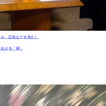
サル、広告などを含む）
える「研...