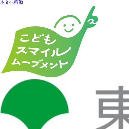
本文へ移動