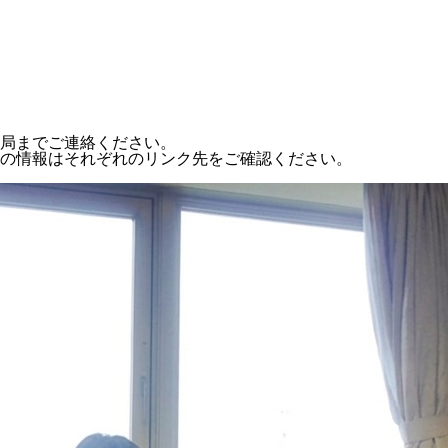
局までご連絡ください。
の情報はそれぞれのリンク先をご確認ください。