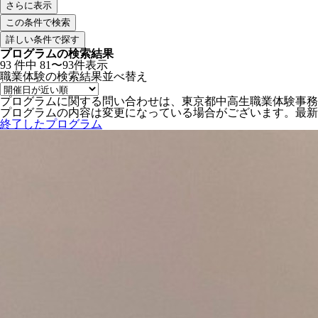
さらに表示
詳しい条件で探す
プログラムの検索結果
93
件中
81〜93件表示
職業体験の検索結果
並べ替え
プログラムに関する問い合わせは、東京都中高生職業体験事務
プログラムの内容は変更になっている場合がございます。最新
終了したプログラム