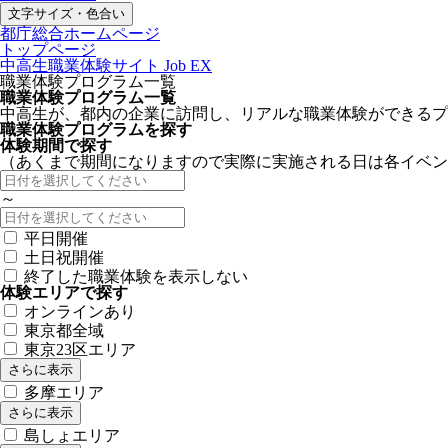
文字サイズ・色合い
都庁総合ホームページ
トップページ
中高生職業体験サイト Job EX
職業体験プログラム一覧
職業体験プログラム一覧
中高生が、都内の企業に訪問し、リアルな職業体験ができるプ
職業体験プログラムを探す
体験期間で探す
（あくまで期間になりますので実際に実施される日は各イベン
～
平日開催
土日祝開催
終了した職業体験を表示しない
体験エリアで探す
オンラインあり
東京都全域
東京23区エリア
さらに表示
多摩エリア
さらに表示
島しょエリア