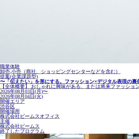
職業体験
卸売,小売（商社、ショッピングセンターなどを含む）
提案(企業課題型)
〜「伝えたい」を形にする。ファッション×デジタル表現の裏
【全体概要】 おしゃれに興味がある、または将来ファッション業
2026年08月03日(月)〜
2026年08月04日(火)
開催エリア
渋谷区
開催場所
株式会社ビームスオフィス
主催
株式会社ビームス
終了したプログラム