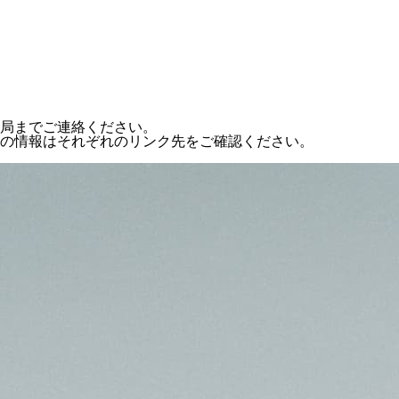
局までご連絡ください。
の情報はそれぞれのリンク先をご確認ください。