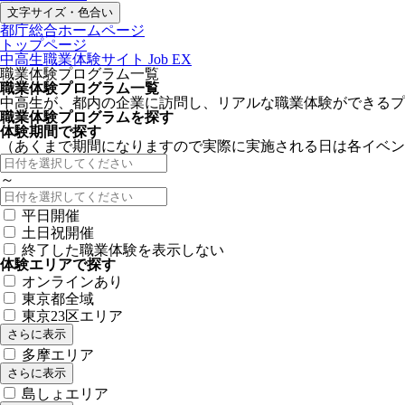
文字サイズ・色合い
都庁総合ホームページ
トップページ
中高生職業体験サイト Job EX
職業体験プログラム一覧
職業体験プログラム一覧
中高生が、都内の企業に訪問し、リアルな職業体験ができるプ
職業体験プログラムを探す
体験期間で探す
（あくまで期間になりますので実際に実施される日は各イベン
～
平日開催
土日祝開催
終了した職業体験を表示しない
体験エリアで探す
オンラインあり
東京都全域
東京23区エリア
さらに表示
多摩エリア
さらに表示
島しょエリア