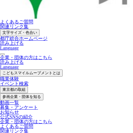
よくあるご質問
関連リンク集
文字サイズ・色合い
都庁総合ホームページ
読み上げる
Language
企業・団体の方はこちら
読み上げる
Language
こどもスマイル
ムーブメントとは
職業体験
イベント検索
東京都の取組
参画企業・
団体を知る
動画一覧
募集・
アンケート
お知らせ
公式SNS
の紹介
企業・団体の方
はこちら
よくあるご質問
関連リンク集