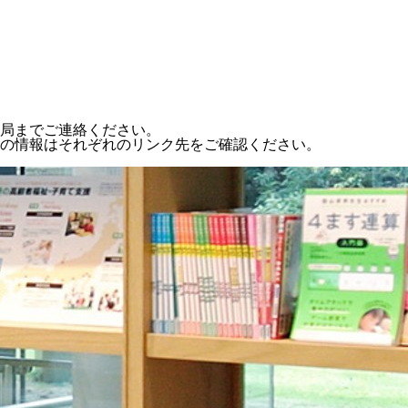
局までご連絡ください。
の情報はそれぞれのリンク先をご確認ください。